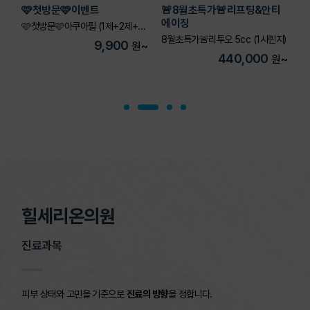
~
🩷첫방문🩷이벤트
🚨8월초특가🚨리프팅&안티

에이징
🩷첫방문🩷아쿠아필 (1제+2제+3제) 1회
ackage 3회 결제 시+1회 서비스
8월초특가🚨리투오 5cc (1시린지)
8
9,900
원
~
원
~
440,000
원
~
힐세리온의원
진료과목
피부 상태와 고민을 기준으로
진료의 방향
을 정합니다.