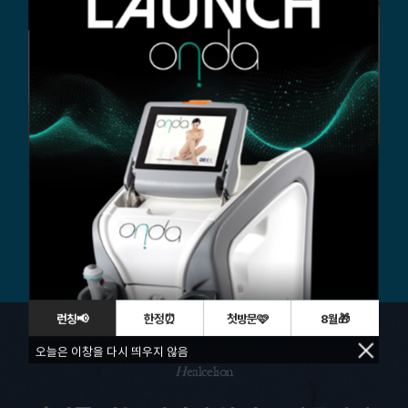
자세히 보러 가기
+
런칭📢
한정⏰
첫방문🩷
8월🎁
오늘은 이창을 다시 띄우지 않음
H
ealcelion