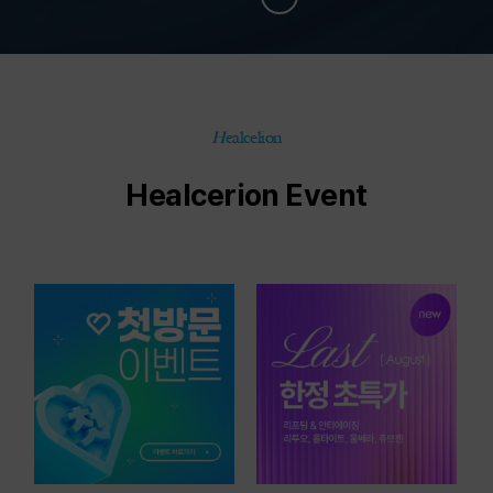
H
ealcelion
Healcerion Event