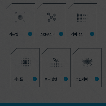
리프팅
스킨부스터
기미색소
여드름
쁘띠성형
스킨케어